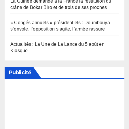
La Guinée demande à la France la restitution du
crâne de Bokar Biro et de trois de ses proches
« Congés annuels » présidentiels : Doumbouya
s’envole, l’opposition s’agite, l’armée rassure
Actualités : La Une de La Lance du 5 août en
Kiosque
Publicité
Soutenez notre média en désactivant votre
bloqueur de publicité