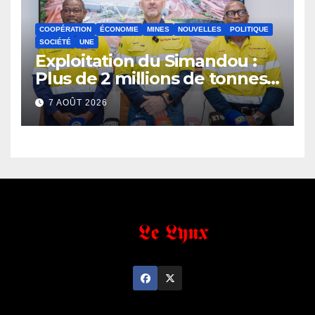
COOPÉRATION
ÉCONOMIE
MINES
NOUVELLES
POLITIQUE
SOCIÉTÉ
UNE
Exploitation du Simandou :
Plus de 2 millions de tonnes
de fer exportées
7 AOÛT 2026