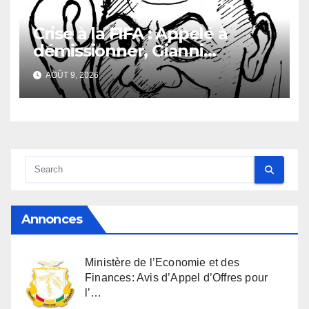
Crise à la FIFA : Appelé à
démissionner, Gianni
Infantino vacille
AOÛT 9, 2026
Annonces
Ministère de l’Economie et des
Finances: Avis d’Appel d’Offres pour
l’…