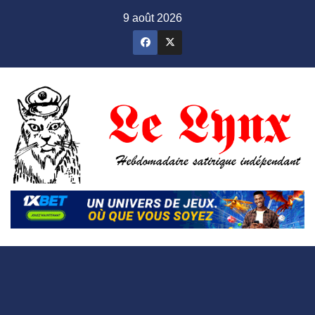
Skip
9 août 2026
to
content