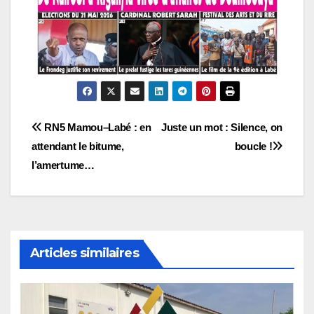
Navigation
RN5 Mamou–Labé : en
Juste un mot : Silence, on
attendant le bitume,
boucle !
de
l’amertume…
l’article
Articles similaires