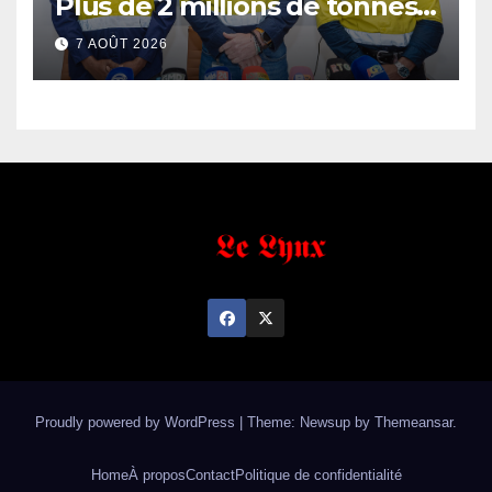
Plus de 2 millions de tonnes
de fer exportées
7 AOÛT 2026
Proudly powered by WordPress
|
Theme: Newsup by
Themeansar
.
Home
À propos
Contact
Politique de confidentialité