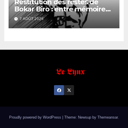
Restitution des restes de
Bokar Biro : entre mémoire
familiale et regard
7 AOÛT 2026
anthropologique
Proudly powered by WordPress
|
Theme: Newsup by
Themeansar
.