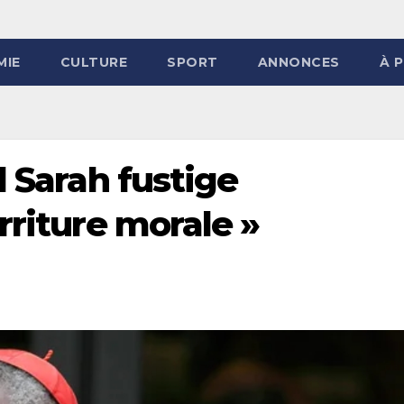
MIE
CULTURE
SPORT
ANNONCES
À 
l Sarah fustige
rriture morale »