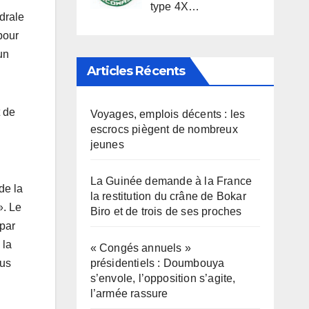
type 4X…
drale
pour
un
Articles Récents
t de
Voyages, emplois décents : les
escrocs piègent de nombreux
jeunes
La Guinée demande à la France
de la
la restitution du crâne de Bokar
». Le
Biro et de trois de ses proches
 par
 la
« Congés annuels »
ous
présidentiels : Doumbouya
s’envole, l’opposition s’agite,
l’armée rassure