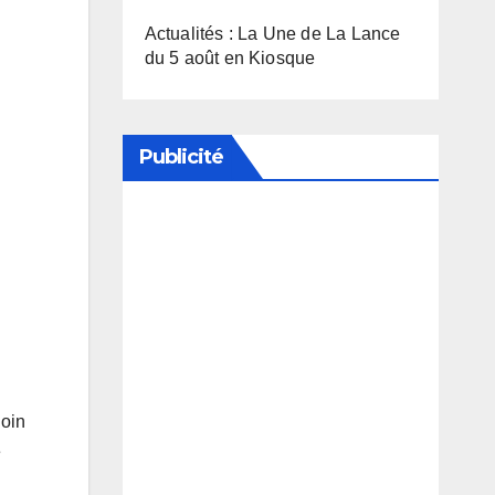
Actualités : La Une de La Lance
du 5 août en Kiosque
Publicité
Soutenez notre média en
désactivant votre bloqueur de
publicité
loin
e