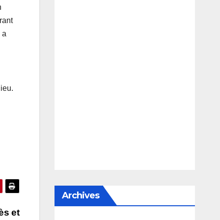
n
rant
 a
ieu.
Archives
ès et