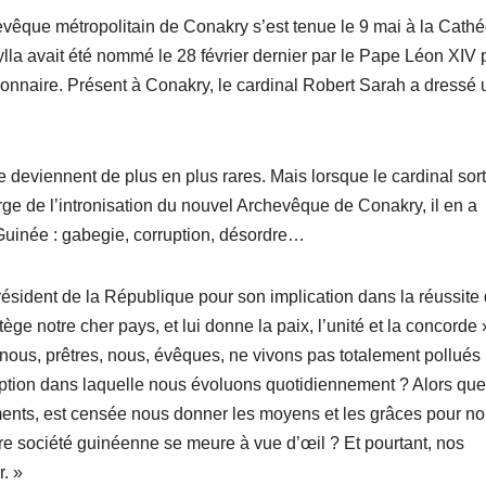
vêque métropolitain de Conakry s’est tenue le 9 mai à la Cathé
la avait été nommé le 28 février dernier par le Pape Léon XIV 
ionnaire. Présent à Conakry, le cardinal Robert Sarah a dressé 
 deviennent de plus en plus rares. Mais lorsque le cardinal sor
marge de l’intronisation du nouvel Archevêque de Conakry, il en a
Guinée : gabegie, corruption, désordre…
résident de la République pour son implication dans la réussite 
ège notre cher pays, et lui donne la paix, l’unité et la concorde 
, nous, prêtres, nous, évêques, ne vivons pas totalement pollués
ption dans laquelle nous évoluons quotidiennement ? Alors que
ements, est censée nous donner les moyens et les grâces pour n
tre société guinéenne se meure à vue d’œil ? Et pourtant, nos
. »