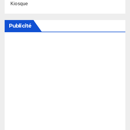
Kiosque
Publicité
Soutenez notre média en désactivant votre
bloqueur de publicité