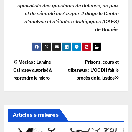
spécialiste des questions de défense, de paix
et de sécurité en Afrique. Il dirige le Centre
d’analyse et d’études stratégiques (CAES)
de Guinée.
Navigation
Médias : Lamine
Prisons, cours et
Guirassy autorisé à
tribunaux : L’OGDH fait le
de
reprendre le micro
procès de la justice
l’article
Articles similaires