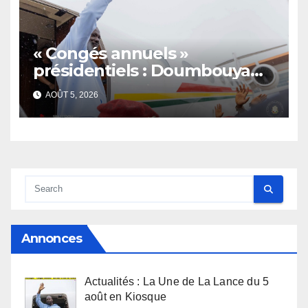
« Congés annuels »
présidentiels : Doumbouya
s’envole, l’opposition s’agite,
AOÛT 5, 2026
l’armée rassure
Annonces
Actualités : La Une de La Lance du 5
août en Kiosque