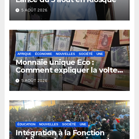
5 AOÛT 2026
AFRIQUE
ÉCONOMIE
NOUVELLES
SOCIÉTÉ
UNE
Monnaie unique Eco :
Comment expliquer la volte-
face de la Guinée
5 AOÛT 2026
ÉDUCATION
NOUVELLES
SOCIÉTÉ
UNE
Intégration à la Fonction