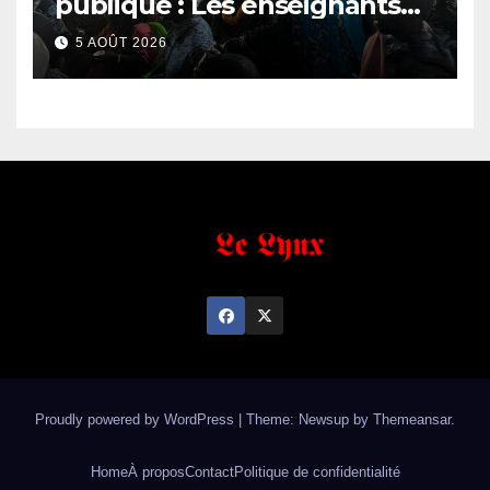
publique : Les enseignants
contractuels haussent le ton
5 AOÛT 2026
et menacent
Proudly powered by WordPress
|
Theme: Newsup by
Themeansar
.
Home
À propos
Contact
Politique de confidentialité