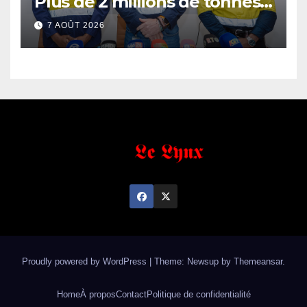
Plus de 2 millions de tonnes
de fer exportées
7 AOÛT 2026
Proudly powered by WordPress
|
Theme: Newsup by
Themeansar
.
Home
À propos
Contact
Politique de confidentialité