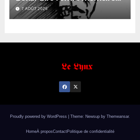
familiale et regard
7 AOÛT 2026
anthropologique
Proudly powered by WordPress
|
Theme: Newsup by
Themeansar
.
Home
À propos
Contact
Politique de confidentialité