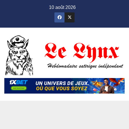
Skip
10 août 2026
to
content