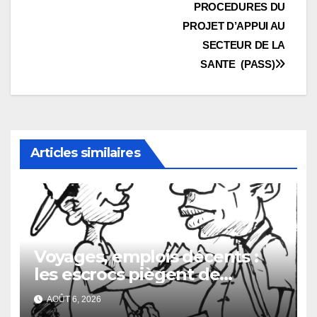
PROCEDURES DU
PROJET D’APPUI AU
SECTEUR DE LA
SANTE (PASS)
Articles similaires
Voyages, emplois décents :
les escrocs piègent de
nombreux jeunes
AOÛT 6, 2026