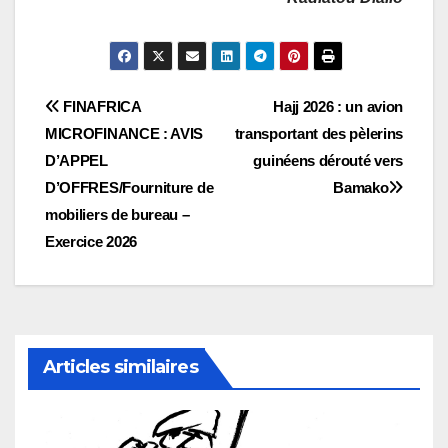
Navigation
FINAFRICA
Hajj 2026 : un avion
MICROFINANCE : AVIS
transportant des pèlerins
de
D’APPEL
guinéens dérouté vers
l’article
D’OFFRES/Fourniture de
Bamako
mobiliers de bureau –
Exercice 2026
Articles similaires