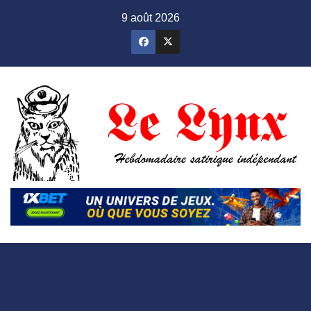
Skip
9 août 2026
to
content