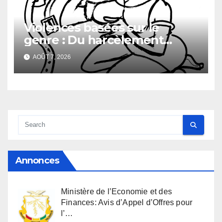
Violences basées sur le
genre : Du harcèlement
sexuel
AOÛT 7, 2026
Annonces
Ministère de l’Economie et des
Finances: Avis d’Appel d’Offres pour
l’…