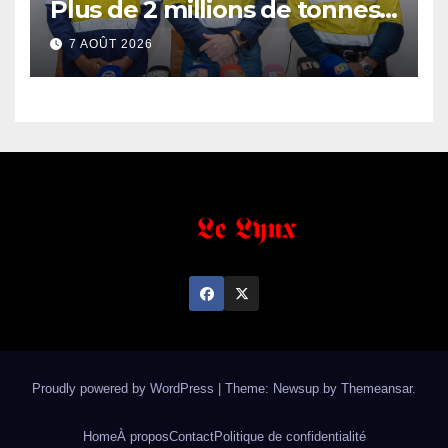
Plus de 2 millions de tonnes
de fer exportées
7 AOÛT 2026
Proudly powered by WordPress
|
Theme: Newsup by
Themeansar
.
Home
À propos
Contact
Politique de confidentialité