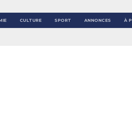
MIE
CULTURE
SPORT
ANNONCES
À 