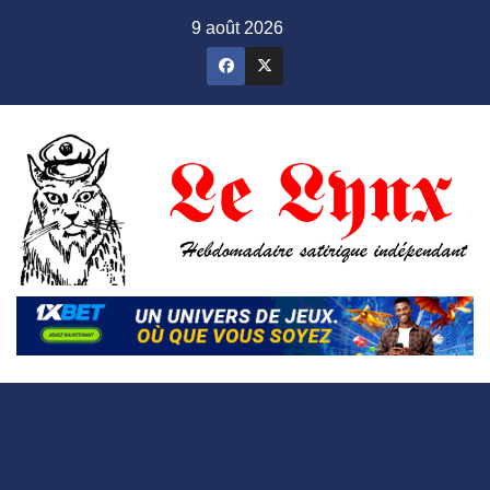
Skip
9 août 2026
to
content