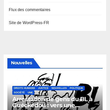
Flux des commentaires
Site de WordPress-FR
Nouvelles
DROITS HUMAINS
JUSTICE
NOUVELLES
POLITIQUE
SOCIÉTÉ
UNE
Arrestation de gens du BL à
Guéckédou : vers une