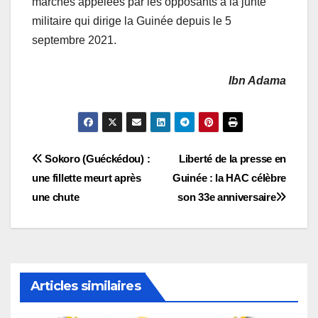
marches appelées par les opposants à la junte
militaire qui dirige la Guinée depuis le 5
septembre 2021.
Ibn Adama
Navigation
Sokoro (Guéckédou) :
Liberté de la presse en
une fillette meurt après
Guinée : la HAC célèbre
de
une chute
son 33e anniversaire
l’article
Articles similaires