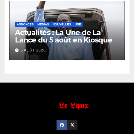
ANNONCES
MÉDIAS
NOUVELLES
UNE
Actualités : La Une de La
Lance du 5 août en Kiosque
5 AOÛT 2026