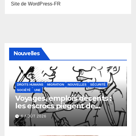
Site de WordPress-FR
Nouvelles
DROITS HUMAINS
MIGRATION
NOUVELLES
SÉCURITÉ
SOCIÉTÉ
UNE
Voyages, emplois décents :
les escrocs piègent de
nombreux jeunes
6 AOÛT 2026