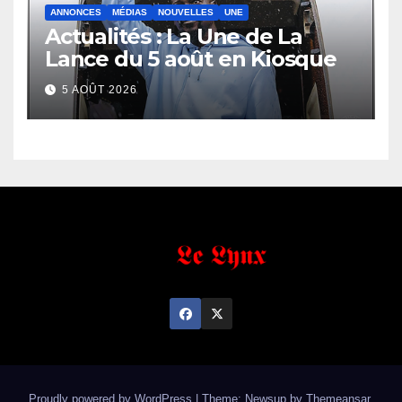
ANNONCES
MÉDIAS
NOUVELLES
UNE
Actualités : La Une de La
Lance du 5 août en Kiosque
5 AOÛT 2026
Proudly powered by WordPress
|
Theme: Newsup by
Themeansar
.