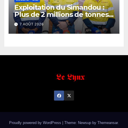
Exploitation du Simandou :
Plus de 2 millions de tonnes
de fer exportées
7 AOÛT 2026
Proudly powered by WordPress
|
Theme: Newsup by
Themeansar
.