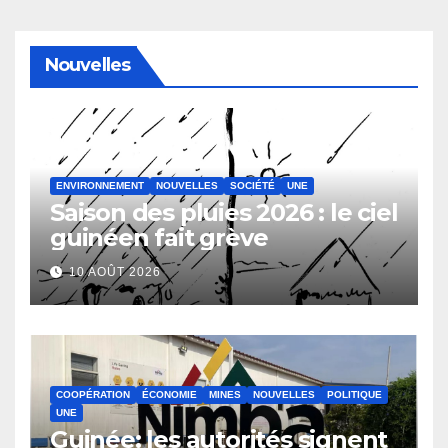
Nouvelles
ENVIRONNEMENT
NOUVELLES
SOCIÉTÉ
UNE
Saison des pluies 2026 : le ciel
guinéen fait grève
10 AOÛT 2026
COOPÉRATION
ÉCONOMIE
MINES
NOUVELLES
POLITIQUE
UNE
Guinée: les autorités signent