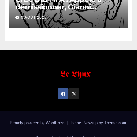
démissionner, Gianni
Infantino vacille
9 AOÛT 2026
Proudly powered by WordPress
|
Theme: Newsup by
Themeansar
.