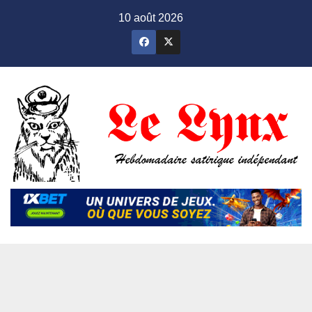
Skip
10 août 2026
to
content