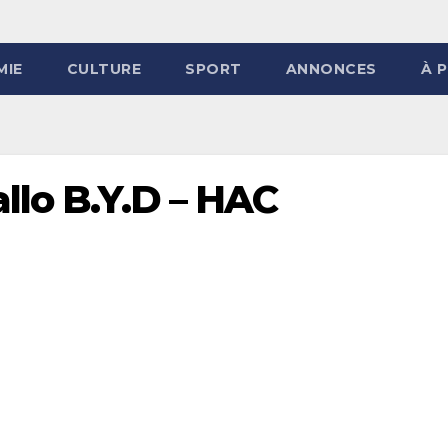
MIE
CULTURE
SPORT
ANNONCES
À 
llo B.Y.D – HAC