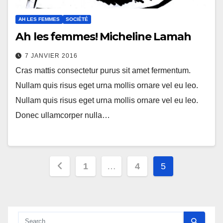
AH LES FEMMES
SOCIÉTÉ
Ah les femmes! Micheline Lamah
7 JANVIER 2016
Cras mattis consectetur purus sit amet fermentum.
Nullam quis risus eget urna mollis ornare vel eu leo.
Nullam quis risus eget urna mollis ornare vel eu leo.
Donec ullamcorper nulla…
Pagination
1
…
4
5
des
publications