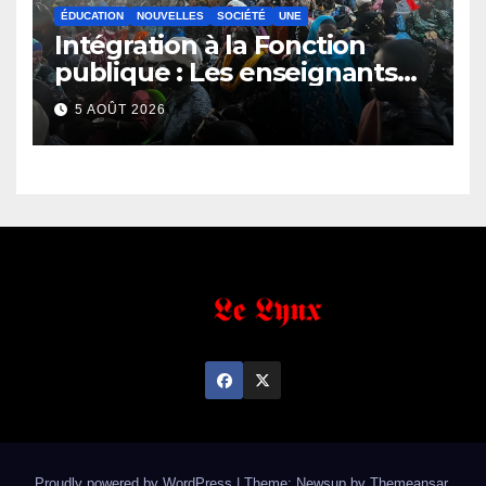
ÉDUCATION
NOUVELLES
SOCIÉTÉ
UNE
Intégration à la Fonction
publique : Les enseignants
contractuels haussent le ton
5 AOÛT 2026
et menacent
Proudly powered by WordPress
|
Theme: Newsup by
Themeansar
.