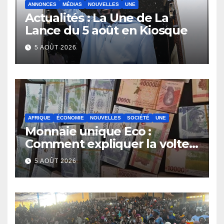
ANNONCES
MÉDIAS
NOUVELLES
UNE
Actualités : La Une de La
Lance du 5 août en Kiosque
5 AOÛT 2026
AFRIQUE
ÉCONOMIE
NOUVELLES
SOCIÉTÉ
UNE
Monnaie unique Eco :
Comment expliquer la volte-
face de la Guinée
5 AOÛT 2026