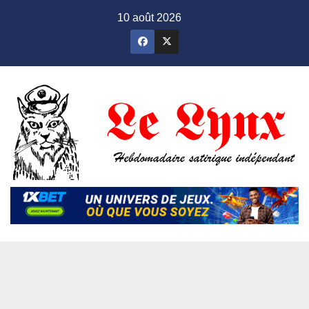
Skip
10 août 2026
to
content