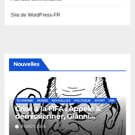
Site de WordPress-FR
Nouvelles
ÉCONOMIE
MONDE
NOUVELLES
POLITIQUE
SPORT
UNE
Crise à la FIFA : Appelé à
démissionner, Gianni
Infantino vacille
9 AOÛT 2026