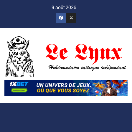
Skip
9 août 2026
to
content