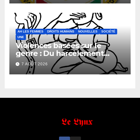
faveur de la Direction
Générale du Budget
AH LES FEMMES
DROITS HUMAINS
NOUVELLES
SOCIÉTÉ
UNE
Violences basées sur le
genre : Du harcèlement
sexuel
7 AOÛT 2026