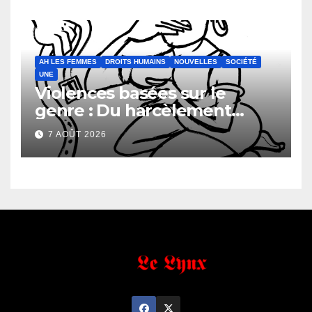
faveur de la Direction
Générale du Budget
AH LES FEMMES
DROITS HUMAINS
NOUVELLES
SOCIÉTÉ
UNE
Violences basées sur le
genre : Du harcèlement
sexuel
7 AOÛT 2026