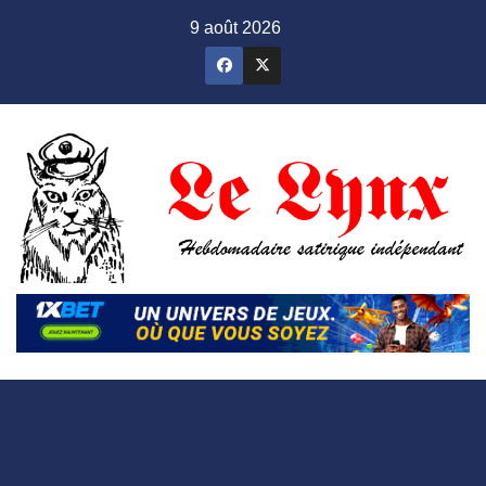
Skip
9 août 2026
to
content