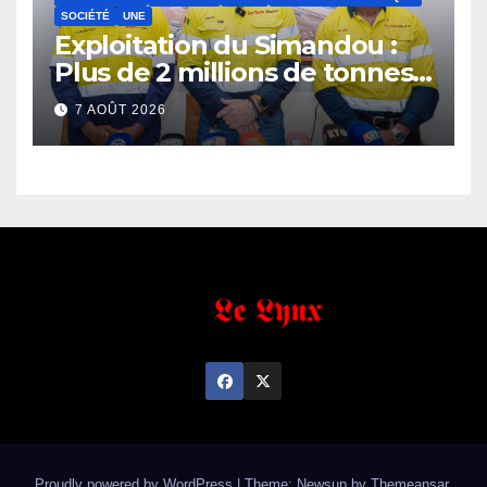
SOCIÉTÉ
UNE
Exploitation du Simandou :
Plus de 2 millions de tonnes
de fer exportées
7 AOÛT 2026
Proudly powered by WordPress
|
Theme: Newsup by
Themeansar
.