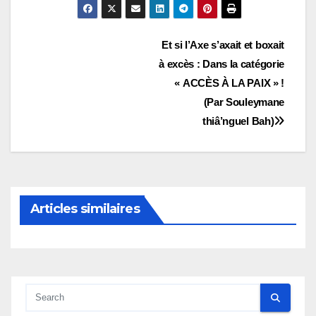
Navigation
Et si l’Axe s’axait et boxait
à excès : Dans la catégorie
de
« ACCÈS À LA PAIX » !
l’article
(Par Souleymane
thiâ’nguel Bah)
Articles similaires