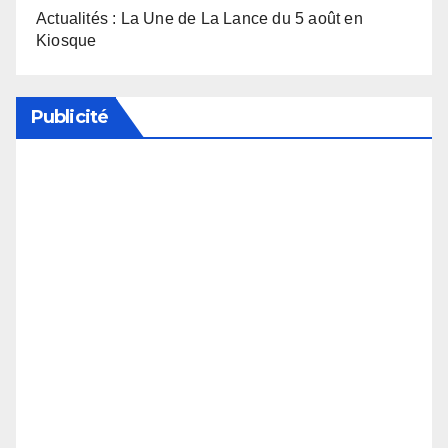
Actualités : La Une de La Lance du 5 août en
Kiosque
Publicité
Soutenez notre média en désactivant votre
bloqueur de publicité