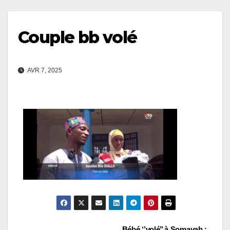
Couple bb volé
AVR 7, 2025
Bébé ‘’volé’’ à Somayah :