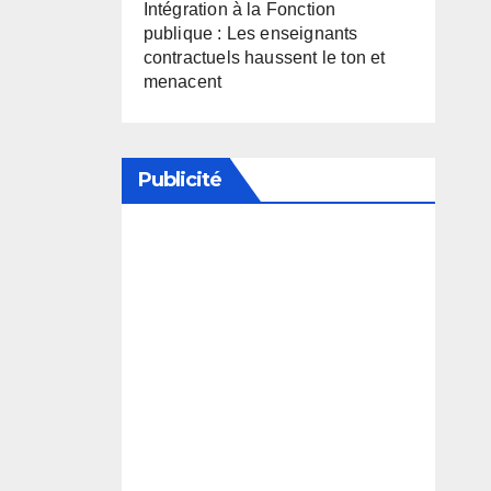
Intégration à la Fonction
publique : Les enseignants
contractuels haussent le ton et
menacent
Publicité
Soutenez notre média en
désactivant votre bloqueur de
publicité