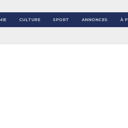
MIE
CULTURE
SPORT
ANNONCES
À 