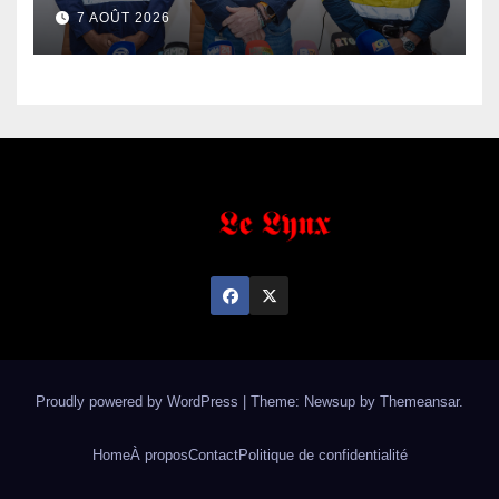
de fer exportées
7 AOÛT 2026
Proudly powered by WordPress
|
Theme: Newsup by
Themeansar
.
Home
À propos
Contact
Politique de confidentialité