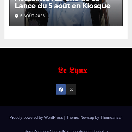
Lance du 5 août en Kiosque
5 AOÛT 2026
Proudly powered by WordPress
|
Theme: Newsup by
Themeansar
.
Home
À propos
Contact
Politique de confidentialité