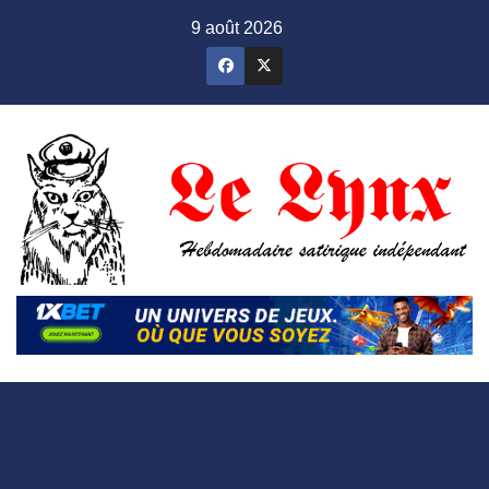
Skip
9 août 2026
to
content