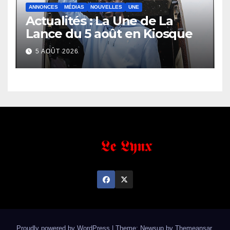
ANNONCES
MÉDIAS
NOUVELLES
UNE
Actualités : La Une de La
Lance du 5 août en Kiosque
5 AOÛT 2026
Proudly powered by WordPress
|
Theme: Newsup by
Themeansar
.