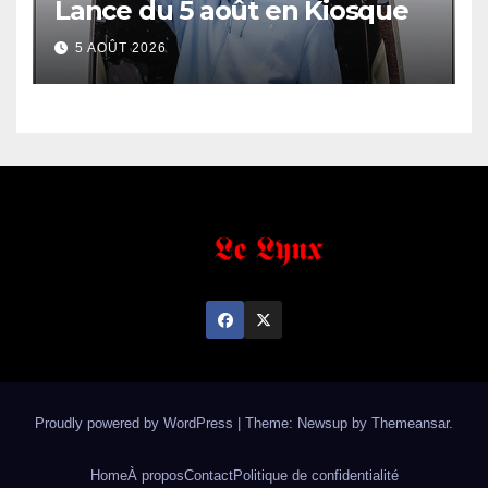
Lance du 5 août en Kiosque
5 AOÛT 2026
Proudly powered by WordPress
|
Theme: Newsup by
Themeansar
.
Home
À propos
Contact
Politique de confidentialité