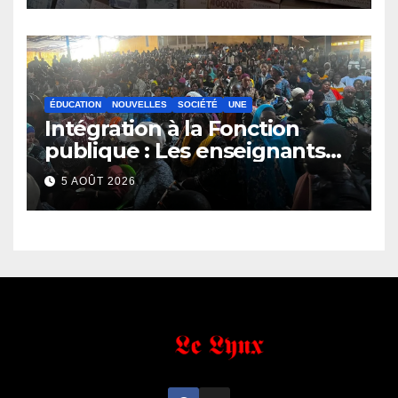
ÉDUCATION
NOUVELLES
SOCIÉTÉ
UNE
Intégration à la Fonction
publique : Les enseignants
contractuels haussent le ton
5 AOÛT 2026
et menacent