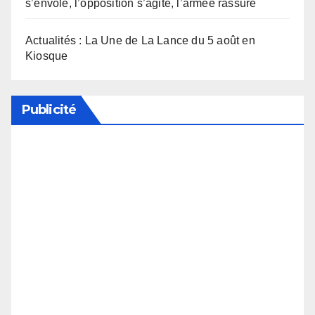
s’envole, l’opposition s’agite, l’armée rassure
Actualités : La Une de La Lance du 5 août en
Kiosque
Publicité
Soutenez notre média en désactivant votre
bloqueur de publicité