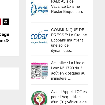
PAM: Avis de
Vacance Externe
Roster Enqueteurs
COMMUNIQUÉ DE
 page
PRESSE: Le Groupe
bre
Ecobank maintient
une solide
dynamique…
Actualité : La Une du
Lynx N° 1790 du 3
août en kiosques au
ministère …
Avis d’Appel d’Offres
pour l’Acquisition
d’un (01) véhicule de