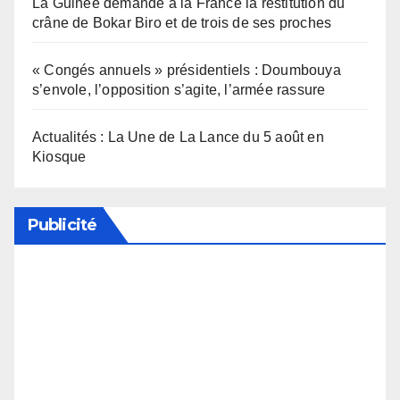
La Guinée demande à la France la restitution du
crâne de Bokar Biro et de trois de ses proches
« Congés annuels » présidentiels : Doumbouya
s’envole, l’opposition s’agite, l’armée rassure
Actualités : La Une de La Lance du 5 août en
Kiosque
Publicité
Soutenez notre média en désactivant votre
bloqueur de publicité