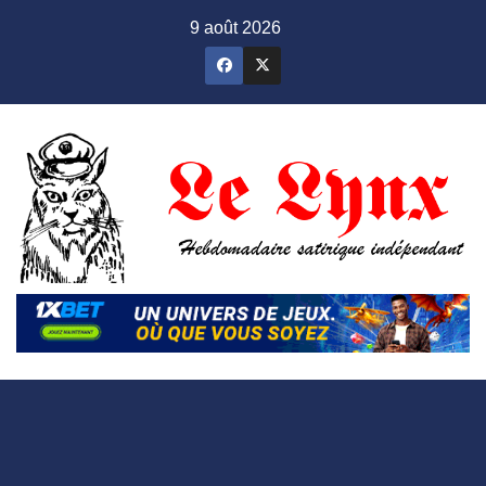
Skip
9 août 2026
to
content