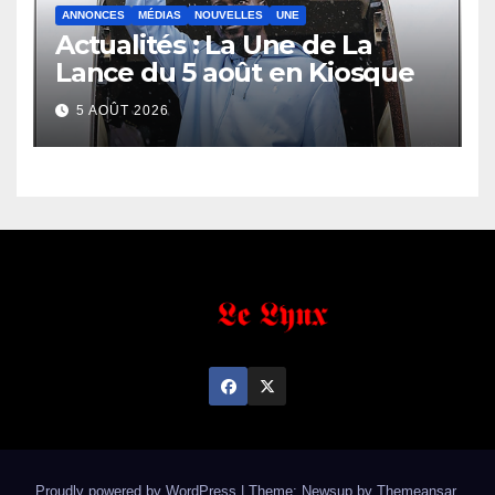
ANNONCES
MÉDIAS
NOUVELLES
UNE
Actualités : La Une de La
Lance du 5 août en Kiosque
5 AOÛT 2026
Proudly powered by WordPress
|
Theme: Newsup by
Themeansar
.