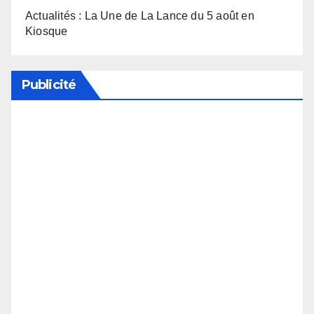
Actualités : La Une de La Lance du 5 août en
Kiosque
Publicité
Soutenez notre média en désactivant votre
bloqueur de publicité