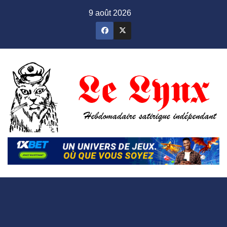
Skip
9 août 2026
to
content