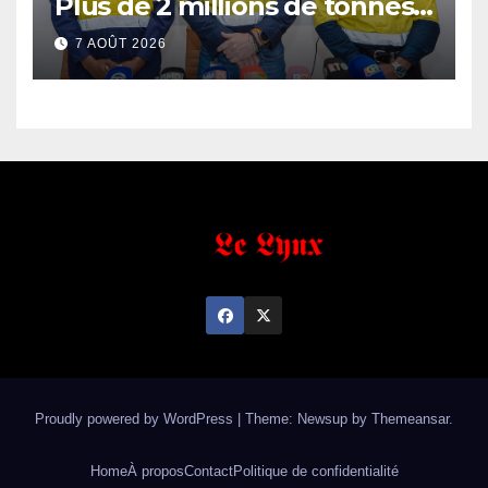
Plus de 2 millions de tonnes
de fer exportées
7 AOÛT 2026
Proudly powered by WordPress
|
Theme: Newsup by
Themeansar
.
Home
À propos
Contact
Politique de confidentialité