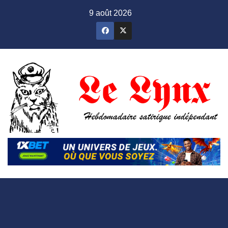
Skip
9 août 2026
to
content