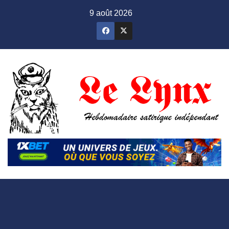
Skip
9 août 2026
to
content