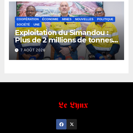
COOPÉRATION
ÉCONOMIE
MINES
NOUVELLES
POLITIQUE
SOCIÉTÉ
UNE
Exploitation du Simandou :
Plus de 2 millions de tonnes
de fer exportées
7 AOÛT 2026