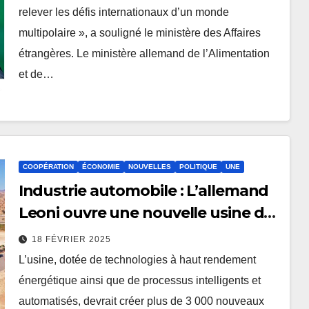
relever les défis internationaux d’un monde
multipolaire », a souligné le ministère des Affaires
étrangères. Le ministère allemand de l’Alimentation
et de…
COOPÉRATION
ÉCONOMIE
NOUVELLES
POLITIQUE
UNE
Industrie automobile : L’allemand
Leoni ouvre une nouvelle usine de
câblage au Maroc
18 FÉVRIER 2025
L’usine, dotée de technologies à haut rendement
énergétique ainsi que de processus intelligents et
automatisés, devrait créer plus de 3 000 nouveaux