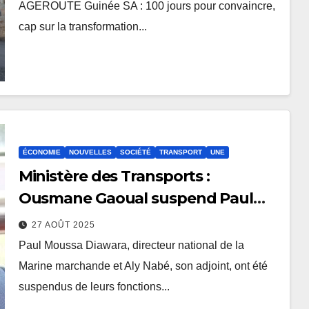
AGEROUTE Guinée SA : 100 jours pour convaincre,
cap sur la transformation...
ÉCONOMIE
NOUVELLES
SOCIÉTÉ
TRANSPORT
UNE
Ministère des Transports :
Ousmane Gaoual suspend Paul
Moussa Diawara
27 AOÛT 2025
Paul Moussa Diawara, directeur national de la
Marine marchande et Aly Nabé, son adjoint, ont été
suspendus de leurs fonctions...