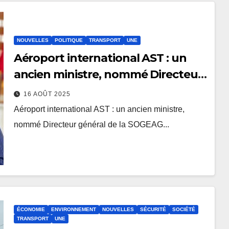
NOUVELLES
POLITIQUE
TRANSPORT
UNE
Aéroport international AST : un
ancien ministre, nommé Directeur
général de la SOGEAG
16 AOÛT 2025
Aéroport international AST : un ancien ministre,
nommé Directeur général de la SOGEAG...
ÉCONOMIE
ENVIRONNEMENT
NOUVELLES
SÉCURITÉ
SOCIÉTÉ
TRANSPORT
UNE