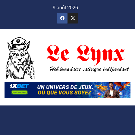
Skip
9 août 2026
to
content